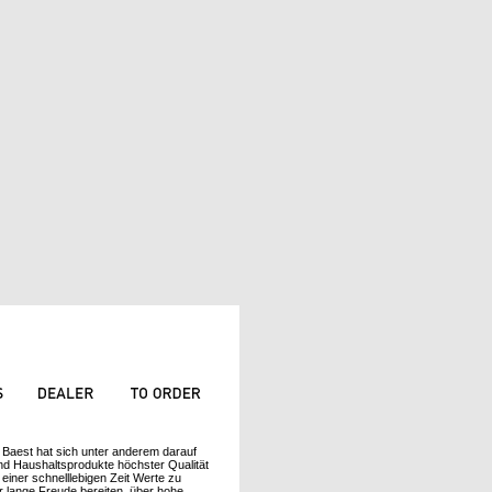
Baest hat sich unter anderem darauf
und Haushaltsprodukte höchster Qualität
 einer schnelllebigen Zeit Werte zu
r lange Freude bereiten, über hohe